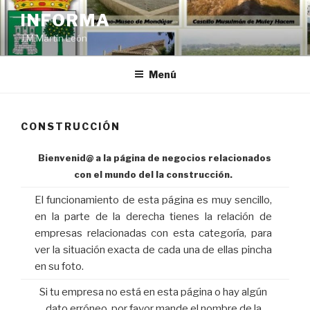
Saltar
INFORMA
al
J.M.Martín León
contenido
Menú
CONSTRUCCIÓN
Bienvenid@ a la página de negocios relacionados
con el mundo del la construcción.
El funcionamiento de esta página es muy sencillo,
en la parte de la derecha tienes la relación de
empresas relacionadas con esta categoría, para
ver la situación exacta de cada una de ellas pincha
en su foto.
Si tu empresa no está en esta página o hay algún
dato erróneo, por favor mande el nombre de la