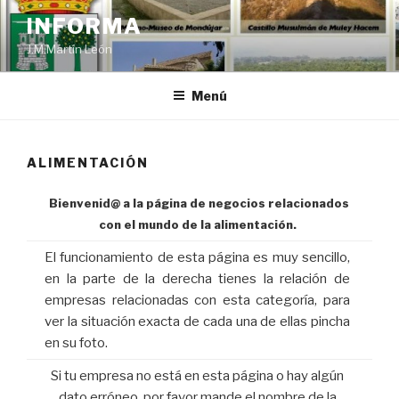
Saltar
INFORMA
al
J.M.Martín León
contenido
Menú
ALIMENTACIÓN
Bienvenid@ a la página de negocios relacionados
con el mundo de la alimentación.
El funcionamiento de esta página es muy sencillo,
en la parte de la derecha tienes la relación de
empresas relacionadas con esta categoría, para
ver la situación exacta de cada una de ellas pincha
en su foto.
Si tu empresa no está en esta página o hay algún
dato erróneo, por favor mande el nombre de la