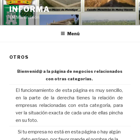
Saltar
INFORMA
al
J.M.Martín León
contenido
Menú
OTROS
Bienvenid@ a la página de negocios relacionados
con otras categorías.
El funcionamiento de esta página es muy sencillo,
en la parte de la derecha tienes la relación de
empresas relacionadas con esta categoría, para
ver la situación exacta de cada una de ellas pincha
en su foto.
Si tu empresa no está en esta página o hay algún
dato erróneo, por favor mande el nombre de la